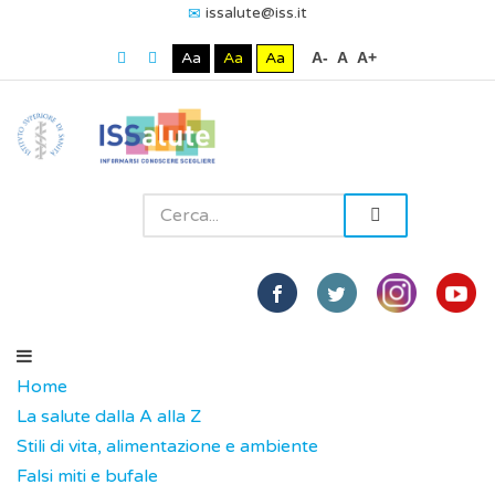
issalute@iss.it
Aa
Aa
Aa
A-
A
A+
Home
La salute dalla A alla Z
Stili di vita, alimentazione e ambiente
Falsi miti e bufale