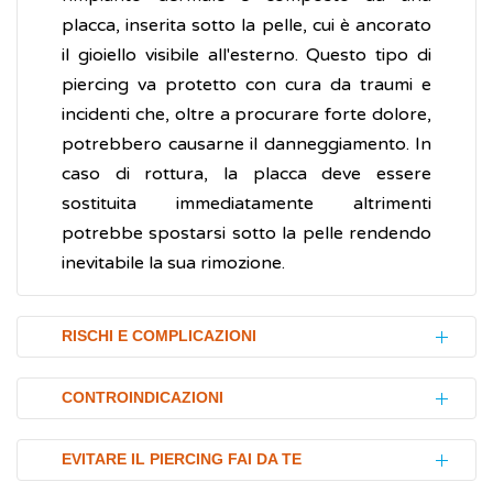
placca, inserita sotto la pelle, cui è ancorato
il gioiello visibile all'esterno. Questo tipo di
piercing va protetto con cura da traumi e
incidenti che, oltre a procurare forte dolore,
potrebbero causarne il danneggiamento. In
caso di rottura, la placca deve essere
sostituita immediatamente altrimenti
potrebbe spostarsi sotto la pelle rendendo
inevitabile la sua rimozione.
RISCHI E COMPLICAZIONI
Infezioni
CONTROINDICAZIONI
Il rischio principale associato al piercing è la
Il piercing è controindicato nelle persone
possibilità di contrarre un'
infezione
EVITARE IL PIERCING FAI DA TE
con
diabete
(più soggette a infezioni e
batterica.