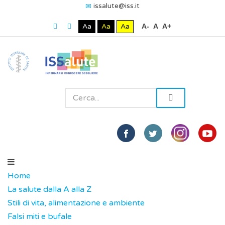
issalute@iss.it
Aa
Aa
Aa
A-
A
A+
Home
La salute dalla A alla Z
Stili di vita, alimentazione e ambiente
Falsi miti e bufale