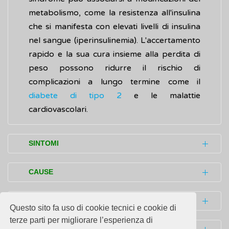
metabolismo, come la resistenza all'insulina
che si manifesta con elevati livelli di insulina
nel sangue (iperinsulinemia). L'accertamento
rapido e la sua cura insieme alla perdita di
peso possono ridurre il rischio di
complicazioni a lungo termine come il
diabete di tipo 2
e le malattie
cardiovascolari.
SINTOMI
I segni e i disturbi (sintomi) della sindrome
CAUSE
dell'ovaio policistico (PCOS) si manifestano
spesso durante il periodo dello sviluppo
Le cause della sindrome dell'ovaio policistico
DIAGNOSI
Questo sito fa uso di cookie tecnici e cookie di
sessuale (pubertà) in occasione dei primi
cicli
(PCOS) sono ancora sconosciute e sembra
terze parti per migliorare l’esperienza di
mestruali
. Talvolta, la condizione può
sia legata a un cattivo funzionamento del
Non esiste un test per accertare