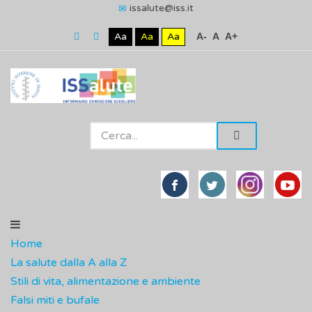
issalute@iss.it
Aa
Aa
Aa
A-
A
A+
Home
La salute dalla A alla Z
Stili di vita, alimentazione e ambiente
Falsi miti e bufale