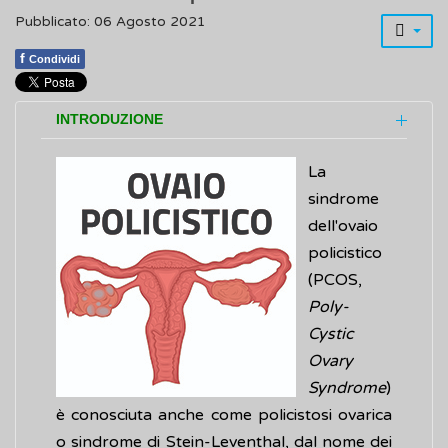
Pubblicato: 06 Agosto 2021
f
Condividi
INTRODUZIONE
La
sindrome
dell'ovaio
policistico
(PCOS,
Poly-
Cystic
Ovary
Syndrome
)
è conosciuta anche come policistosi ovarica
o sindrome di Stein-Leventhal, dal nome dei