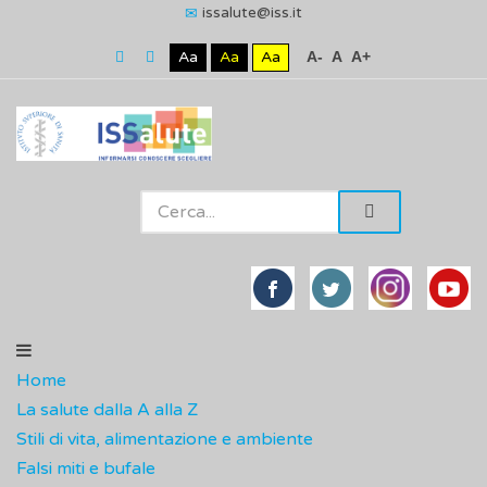
issalute@iss.it
Aa
Aa
Aa
A-
A
A+
Home
La salute dalla A alla Z
Stili di vita, alimentazione e ambiente
Falsi miti e bufale