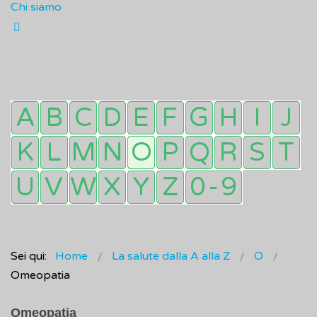
Chi siamo
Sei qui:
Home
La salute dalla A alla Z
O
Omeopatia
Omeopatia