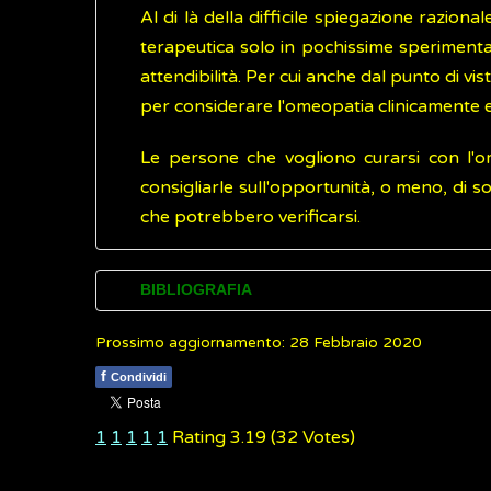
Al di là della difficile spiegazione razio
terapeutica solo in pochissime sperimentaz
attendibilità. Per cui anche dal punto di v
per considerare l'omeopatia clinicamente e
Le persone che vogliono curarsi con l'o
consigliarle sull'opportunità, o meno, di so
che potrebbero verificarsi.
BIBLIOGRAFIA
Prossimo aggiornamento: 28 Febbraio 2020
Australian Government. National Health 
f
Condividi
NHS Choices.
Homeopathy
(Inglese)
1
1
1
1
1
Rating 3.19 (32 Votes)