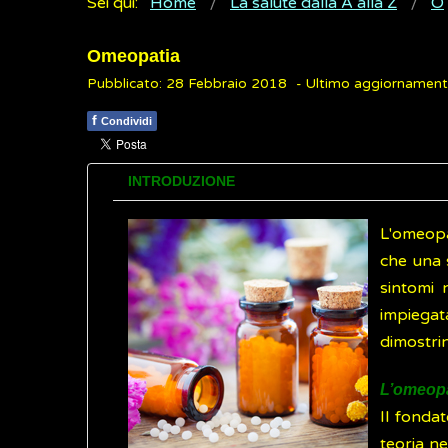
Sei qui:
Home
La salute dalla A alla Z
O
Omeopatia
Pubblicato: 28 Febbraio 2018
- Ultimo aggiornament
f
Condividi
INTRODUZIONE
L'omeopat
che una 
sintomi 
impiegat
dimostrin
L’omeopa
Il fonda
teoria n