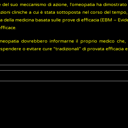
nale del suo meccanismo di azione, l'omeopatia ha dimostrato
ioni cliniche a cui è stata sottoposta nel corso del tempo, 
ista della medicina basata sulle prove di efficacia (EBM – E
fficace.
meopatia dovrebbero informarne il proprio medico che, c
spendere o evitare cure “tradizionali” di provata efficacia e 
and Medical Research Council (NHMRC).
Homeopathy Revie