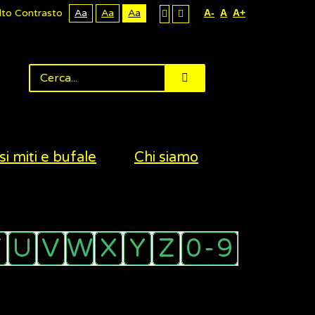
lto Contrasto
Aa
Aa
Aa
A-
A
A+
si miti e bufale
Chi siamo