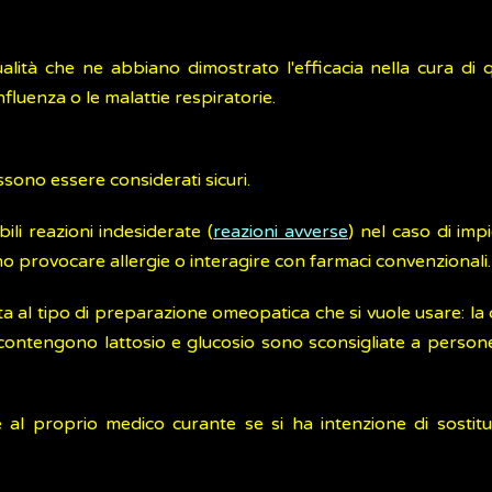
alità che ne abbiano dimostrato l'efficacia nella cura di qu
fluenza o le malattie respiratorie.
ossono essere considerati sicuri.
bili reazioni indesiderate (
reazioni avverse
) nel caso di imp
 provocare allergie o interagire con farmaci convenzionali.
a al tipo di preparazione omeopatica che si vuole usare: la d
ontengono lattosio e glucosio sono sconsigliate a persone 
l proprio medico curante se si ha intenzione di sostitui