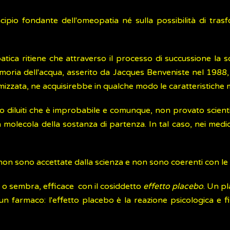
ncipio fondante dell'omeopatia né sulla possibilità di tra
tica ritiene che attraverso il processo di succussione la s
memoria dell'acqua, asserito da Jacques Benveniste nel 198
zzata, ne acquisirebbe in qualche modo le caratteristiche m
to diluiti che è improbabile e comunque, non provato scien
 molecola della sostanza di partenza. In tal caso, nei med
non sono accettate dalla scienza e non sono coerenti con le 
è, o sembra, efficace con il cosiddetto
effetto placebo
. Un p
n farmaco: l'effetto placebo è la reazione psicologica e f