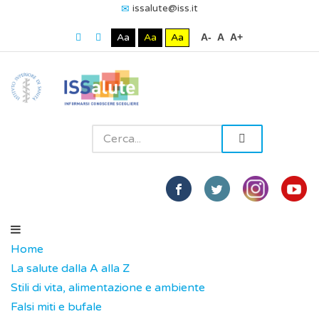
issalute@iss.it
Aa
Aa
Aa
A-
A
A+
Home
La salute dalla A alla Z
Stili di vita, alimentazione e ambiente
Falsi miti e bufale