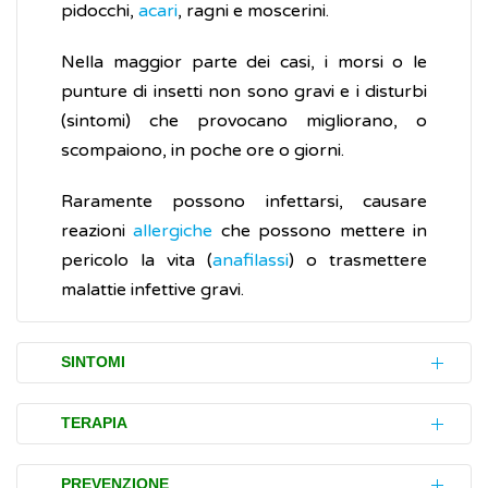
pidocchi,
acari
, ragni e moscerini.
Nella maggior parte dei casi, i morsi o le
punture di insetti non sono gravi e i disturbi
(sintomi) che provocano migliorano, o
scompaiono, in poche ore o giorni.
Raramente possono infettarsi, causare
reazioni
allergiche
che possono mettere in
pericolo la vita (
anafilassi
) o trasmettere
malattie infettive gravi.
SINTOMI
I morsi e le punture di insetti, di solito,
TERAPIA
causano un rigonfiamento rossastro della
cute, talvolta doloroso e/o pruriginoso.
In caso di morso o puntura di insetto è
PREVENZIONE