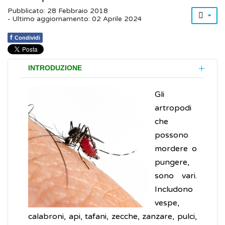
Pubblicato: 28 Febbraio 2018
- Ultimo aggiornamento: 02 Aprile 2024
f
Condividi
INTRODUZIONE
Gli
artropodi
che
possono
mordere o
pungere,
sono vari.
Includono
vespe,
calabroni, api, tafani, zecche, zanzare, pulci,