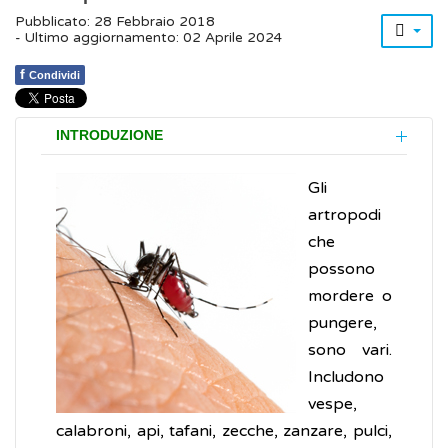
Pubblicato: 28 Febbraio 2018
- Ultimo aggiornamento: 02 Aprile 2024
f
Condividi
INTRODUZIONE
Gli
artropodi
che
possono
mordere o
pungere,
sono vari.
Includono
vespe,
calabroni, api, tafani, zecche, zanzare, pulci,