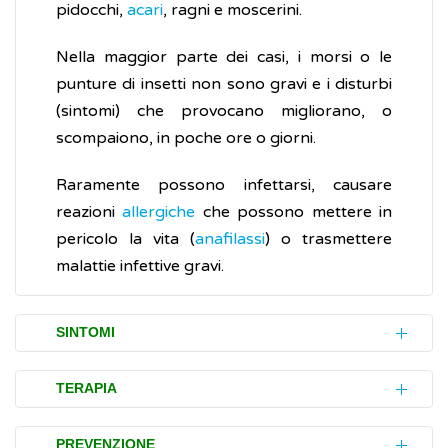
pidocchi,
acari
, ragni e moscerini.
Nella maggior parte dei casi, i morsi o le
punture di insetti non sono gravi e i disturbi
(sintomi) che provocano migliorano, o
scompaiono, in poche ore o giorni.
Raramente possono infettarsi, causare
reazioni
allergiche
che possono mettere in
pericolo la vita (
anafilassi
) o trasmettere
malattie infettive gravi.
SINTOMI
I morsi e le punture di insetti, di solito,
TERAPIA
causano un rigonfiamento rossastro della
cute, talvolta doloroso e/o pruriginoso.
In caso di morso o puntura di insetto è
PREVENZIONE