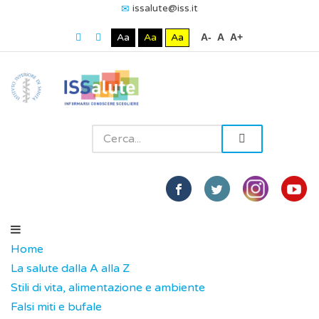
issalute@iss.it
Aa
Aa
Aa
A-
A
A+
Home
La salute dalla A alla Z
Stili di vita, alimentazione e ambiente
Falsi miti e bufale