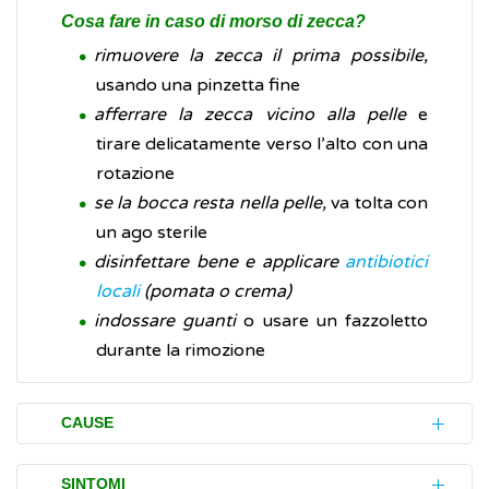
Cosa fare in caso di morso di zecca?
rimuovere la zecca il prima possibile,
usando una pinzetta fine
afferrare la zecca vicino alla pelle
e
tirare delicatamente verso l’alto con una
rotazione
se la bocca resta nella pelle,
va tolta con
un ago sterile
disinfettare bene e applicare
antibiotici
locali
(pomata o crema)
indossare guanti
o usare un fazzoletto
durante la rimozione
CAUSE
Il virus responsabile della malattia è un
SINTOMI