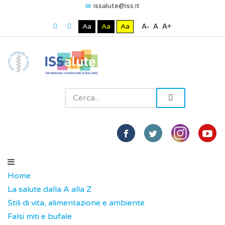
issalute@iss.it
Aa
Aa
Aa
A-
A
A+
Home
La salute dalla A alla Z
Stili di vita, alimentazione e ambiente
Falsi miti e bufale