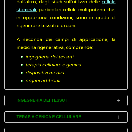
dall'altro, dagli studi sull'utilizzo delle
cellule
staminali
, particolari cellule multipotenti che,
in opportune condizioni, sono in grado di
rigenerare tessuti e organi.
A seconda dei campi di applicazione, la
medicina rigenerativa, comprende:
ingegneria dei tessuti
terapia cellulare e genica
dispositivi medici
organi artificiali
INGEGNERIA DEI TESSUTI
L'ingegneria dei tessuti fa uso di una
TERAPIA GENICA E CELLULARE
combinazione di cellule e materiali artificiali
per produrre in laboratorio tessuti