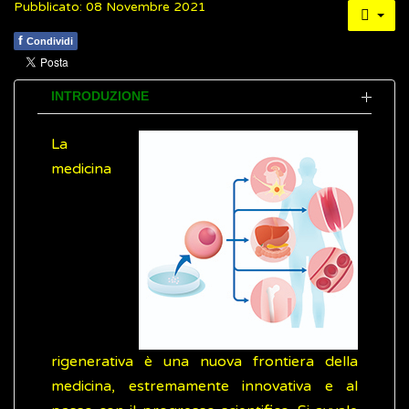
Pubblicato: 08 Novembre 2021
f
Condividi
INTRODUZIONE
La
medicina
rigenerativa è una nuova frontiera della
medicina, estremamente innovativa e al