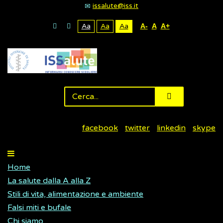
issalute@iss.it
Aa
Aa
Aa
A-
A
A+
facebook
twitter
linkedin
skype
Home
La salute dalla A alla Z
Stili di vita, alimentazione e ambiente
Falsi miti e bufale
Chi siamo