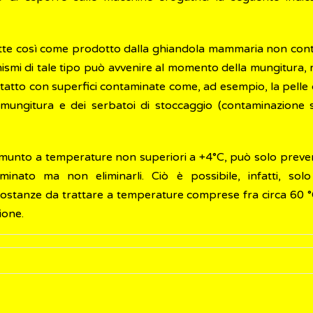
atte così come prodotto dalla ghiandola mammaria non conti
ismi di tale tipo può avvenire al momento della mungitura,
 contatto con superfici contaminate come, ad esempio, la pell
i mungitura e dei serbatoi di stoccaggio (contaminazione su
munto a temperature non superiori a +4°C, può solo preveni
inato ma non eliminarli. Ciò è possibile, infatti, sol
ostanze da trattare a temperature comprese fra circa 60 °C 
ione.
to Europeo e del Consiglio sull'igiene dei prodotti aliment