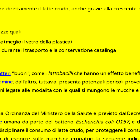
mare direttamente il latte crudo, anche grazie alla crescente d
zze quali:
re
(meglio il vetro della plastica)
o
durante il trasporto e la conservazione casalinga
tteri
“buoni”, come i
lattobacilli
che hanno un effetto benefic
tamine
; dall'altro, tuttavia, presenta potenziali pericoli prov
ioni legate alle modalità con le quali si mungono le mucche 
na Ordinanza del Ministero della Salute e previsto dal Dec
e
umana da parte del batterio
Escherichia coli O157,
e di
isciplinare il consumo di latte crudo, per proteggere il cons
o di esporre sulle macchine erogatrici la seguente indica