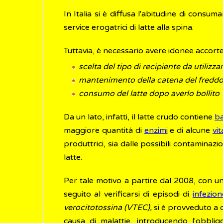
In Italia si è diffusa l'abitudine di consu
service erogatrici di latte alla spina.
Tuttavia, è necessario avere idonee accorte
scelta del tipo di recipiente da utilizza
mantenimento della catena del fredd
consumo del latte dopo averlo bollito
Da un lato, infatti, il latte crudo contiene
ba
maggiore quantità di
enzimi
e di alcune
vi
produttrici, sia dalle possibili contaminaz
latte.
Per tale motivo a partire dal 2008, con u
seguito al verificarsi di episodi di
infezion
verocitotossina (VTEC),
si è provveduto a d
causa di malattie, introducendo l'obblig