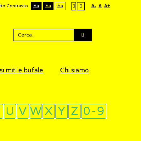
lto Contrasto
Aa
Aa
Aa
A-
A
A+
si miti e bufale
Chi siamo