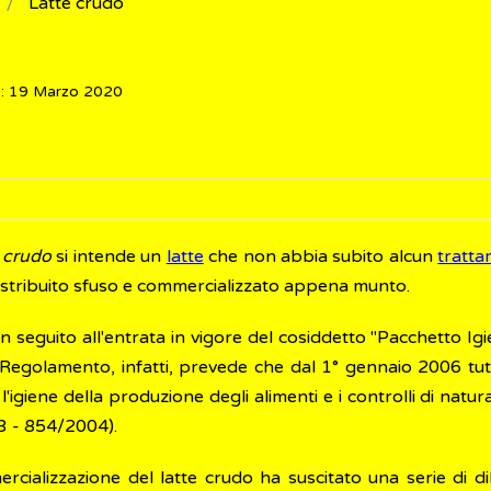
Latte crudo
o: 19 Marzo 2020
e crudo
si intende un
latte
che non abbia subito alcun
tratta
distribuito sfuso e commercializzato appena munto.
, in seguito all'entrata in vigore del cosiddetto "Pacchetto Igi
 Regolamento, infatti, prevede che dal 1° gennaio 2006 tutti
l'igiene della produzione degli alimenti e i controlli di natur
3 - 854/2004).
rcializzazione del latte crudo ha suscitato una serie di di