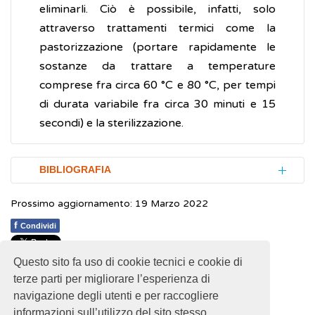
eliminarli. Ciò è possibile, infatti, solo
attraverso trattamenti termici come la
pastorizzazione (portare rapidamente le
sostanze da trattare a temperature
comprese fra circa 60 °C e 80 °C, per tempi
di durata variabile fra circa 30 minuti e 15
secondi) e la sterilizzazione.
BIBLIOGRAFIA
Prossimo aggiornamento: 19 Marzo 2022
Regolamento (CE) n. 852/2004 del
Parlamento Europeo e del Consiglio
f
Condividi
sull'igiene dei prodotti alimentari
Questo sito fa uso di cookie tecnici e cookie di
1
1
1
1
1
Rating 1.89 (9 Votes)
Regolamento (CE) n. 853/2004 del
terze parti per migliorare l’esperienza di
Parlamento Europeo e del Consiglio che
navigazione degli utenti e per raccogliere
stabilisce norme specifiche in materia di
informazioni sull’utilizzo del sito stesso.