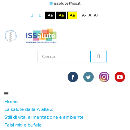
issalute@iss.it
Aa
Aa
Aa
A-
A
A+
Home
La salute dalla A alla Z
Stili di vita, alimentazione e ambiente
Falsi miti e bufale