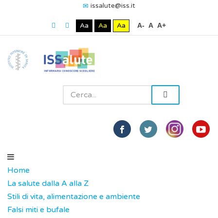
issalute@iss.it
Aa
Aa
Aa
A-
A
A+
Home
La salute dalla A alla Z
Stili di vita, alimentazione e ambiente
Falsi miti e bufale