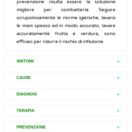
prevenzione risulta essere la soluzione
migliore per combatterla. Seguire
scrupolosamente le norme igieniche, lavarsi
le mani spesso ed in modo accurato, lavare
accuratamente frutta e verdura, sono
efficaci per ridurre il rischio di infezione.
SINTOMI
L'influenza intestinale colpisce l'intestino,
CAUSE
causando disturbi quali:
La trasmissione avviene per contatto diretto
diarrea
acquosa senza sangue
, se è
DIAGNOSI
o per condivisione di utensili, posate,
presente sangue si sospettano cause
asciugamani o cibo con una persona che
L'influenza intestinale viene accertata
diverse, spesso più gravi
TERAPIA
abbia l'
infezione
in corso. Anche l'ingestione
(diagnosticata) dal medico sulla base dei
crampi addominali e
dolore
di cibo o acqua contaminati può causare
disturbi riferiti e di una visita medica
nausea e/o
vomito
In generale, non esiste una terapia
PREVENZIONE