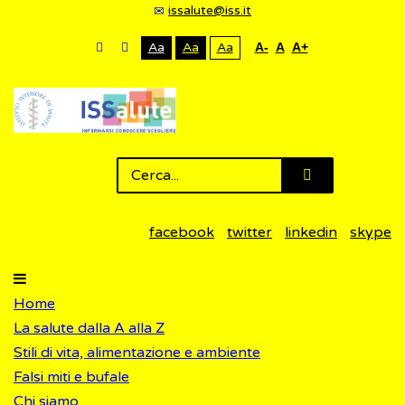
issalute@iss.it
Aa
Aa
Aa
A-
A
A+
facebook
twitter
linkedin
skype
Home
La salute dalla A alla Z
Stili di vita, alimentazione e ambiente
Falsi miti e bufale
Chi siamo