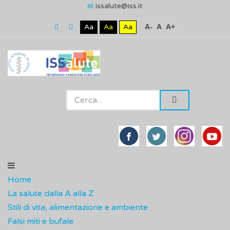
issalute@iss.it
Aa
Aa
Aa
A-
A
A+
Home
La salute dalla A alla Z
Stili di vita, alimentazione e ambiente
Falsi miti e bufale