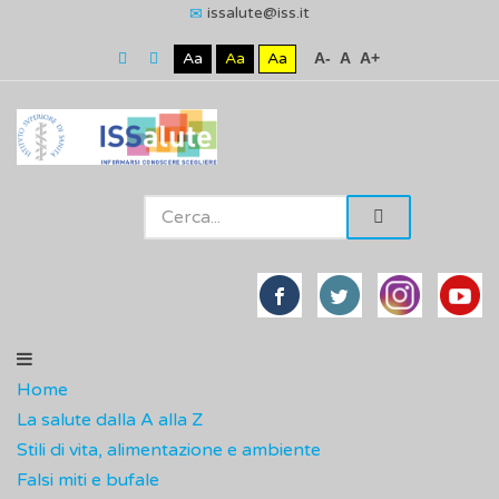
issalute@iss.it
Aa
Aa
Aa
A-
A
A+
Home
La salute dalla A alla Z
Stili di vita, alimentazione e ambiente
Falsi miti e bufale