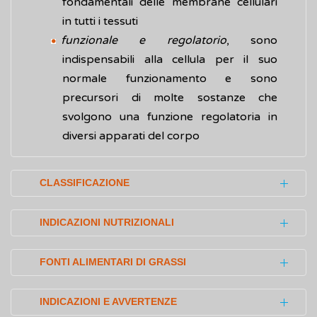
fondamentali delle membrane cellulari
in tutti i tessuti
funzionale e regolatorio
, sono
indispensabili alla cellula per il suo
normale funzionamento e sono
precursori di molte sostanze che
svolgono una funzione regolatoria in
diversi apparati del corpo
CLASSIFICAZIONE
In base alla loro struttura chimica i lipidi
INDICAZIONI NUTRIZIONALI
possono essere classificati in:
Secondo le Linee Guida per una corretta
semplici
, formati esclusivamente da
FONTI ALIMENTARI DI GRASSI
alimentazione, il 20-35% delle calorie
molecole di natura lipidica.
giornaliere dovrebbe provenire dai grassi, di
I lipidi sono presenti nella maggior parte dei
Comprendono i glicerici, le cere, i
INDICAZIONI E AVVERTENZE