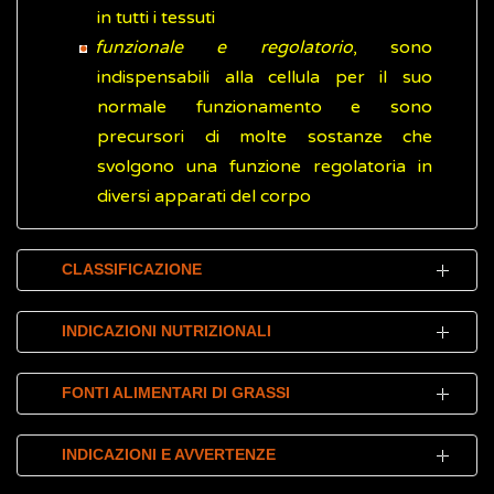
in tutti i tessuti
funzionale e regolatorio
, sono
indispensabili alla cellula per il suo
normale funzionamento e sono
precursori di molte sostanze che
svolgono una funzione regolatoria in
diversi apparati del corpo
CLASSIFICAZIONE
In base alla loro struttura chimica i lipidi
INDICAZIONI NUTRIZIONALI
possono essere classificati in:
Secondo le Linee Guida per una corretta
semplici
, formati esclusivamente da
FONTI ALIMENTARI DI GRASSI
alimentazione, il 20-35% delle calorie
molecole di natura lipidica.
giornaliere dovrebbe provenire dai grassi, di
I lipidi sono presenti nella maggior parte dei
Comprendono i glicerici, le cere, i
INDICAZIONI E AVVERTENZE
cui non più del 10% da grassi saturi. È stato
gruppi alimentari e i cibi che li contengono
terpeni, gli steroidi