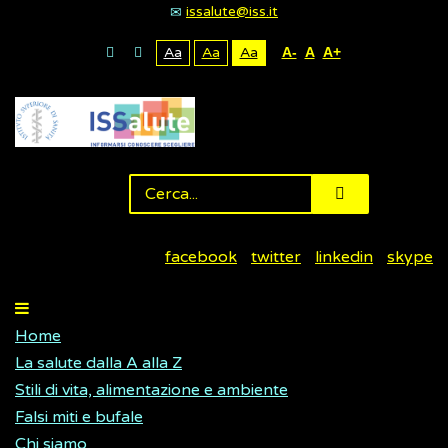
issalute@iss.it
Aa
Aa
Aa
A-
A
A+
facebook
twitter
linkedin
skype
Home
La salute dalla A alla Z
Stili di vita, alimentazione e ambiente
Falsi miti e bufale
Chi siamo