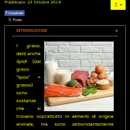
Pubblicato: 23 Ottobre 2019
f
Condividi
INTRODUZIONE
I grassi,
detti anche
lipidi
(dal
greco
"lipos" =
grasso)
sono
sostanze
che si
trovano soprattutto in alimenti di origine
animale, ma sono abbondantemente