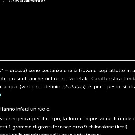
Grassi alimentari
s" = grasso) sono sostanze che si trovano soprattutto in al
e presenti anche nel regno vegetale. Caratteristica fon
 in acqua (vengono definiti
idrofobici
) e per questo si di
i
.
 Hanno infatti un ruolo:
va energetica per il corpo; la loro composizione li rende 
fatti 1 grammo di grassi fornisce circa 9 chilocalorie (kcal)