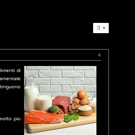
imenti di
damentale
stinguono
molto più