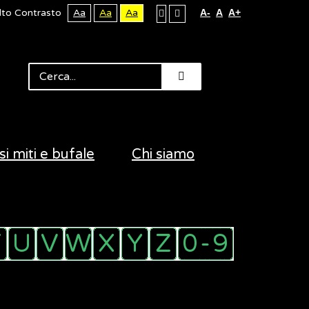
lto Contrasto
Aa
Aa
Aa
A-
A
A+
si miti e bufale
Chi siamo