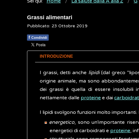
Sei qui:
Home
La salute dalla A alla Z
G
Grassi alimentari
Pubblicato: 23 Ottobre 2019
f
Condividi
INTRODUZIONE
I grassi, detti anche
lipidi
(dal greco "lipo
origine animale, ma sono abbondantement
dei grassi è quella di essere insolubili
nettamente dalle
proteine
e dai
carboidrat
I lipidi svolgono funzioni molto importanti.
energetico
, sono un'importante riser
energetici di carboidrati e
proteine
, in