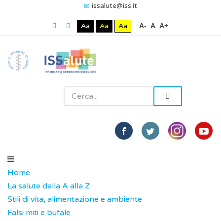
issalute@iss.it
Aa
Aa
Aa
A-
A
A+
Home
La salute dalla A alla Z
Stili di vita, alimentazione e ambiente
Falsi miti e bufale