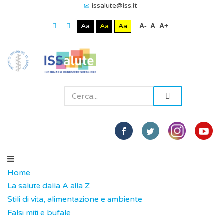
issalute@iss.it
Aa
Aa
Aa
A-
A
A+
Home
La salute dalla A alla Z
Stili di vita, alimentazione e ambiente
Falsi miti e bufale