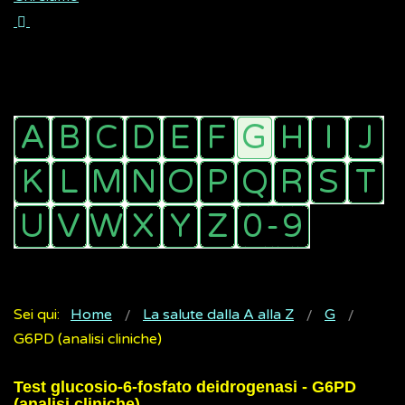
Sei qui:
Home
La salute dalla A alla Z
G
G6PD (analisi cliniche)
Test glucosio-6-fosfato deidrogenasi - G6PD
(analisi cliniche)