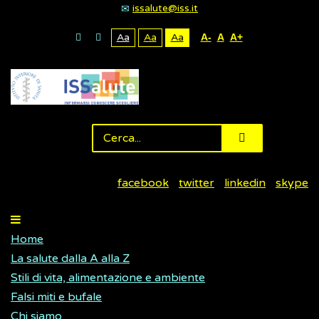
issalute@iss.it
Aa
Aa
Aa
A-
A
A+
facebook
twitter
linkedin
skype
Home
La salute dalla A alla Z
Stili di vita, alimentazione e ambiente
Falsi miti e bufale
Chi siamo