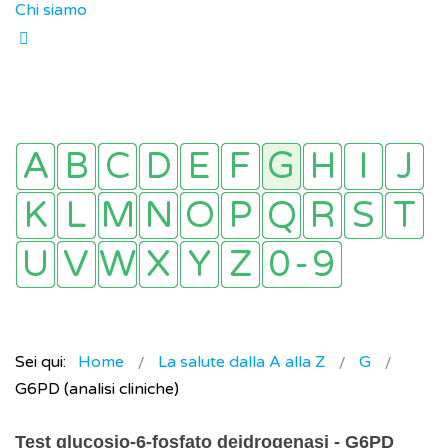
Chi siamo
Sei qui:
Home
La salute dalla A alla Z
G
G6PD (analisi cliniche)
Test glucosio-6-fosfato deidrogenasi - G6PD