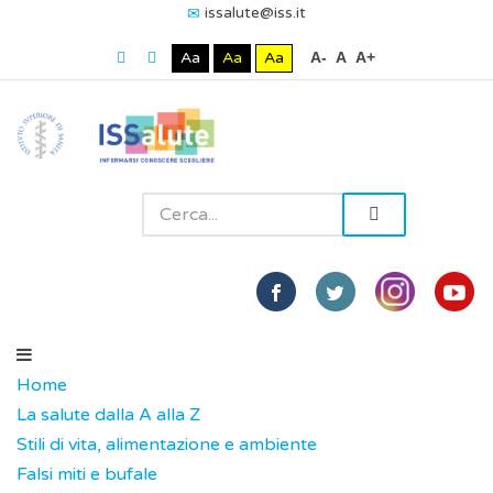
issalute@iss.it
Aa
Aa
Aa
A-
A
A+
Home
La salute dalla A alla Z
Stili di vita, alimentazione e ambiente
Falsi miti e bufale