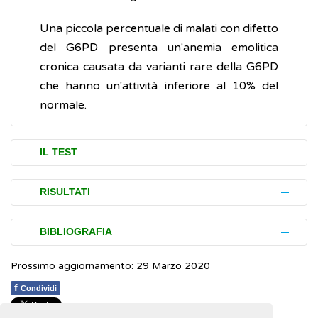
Una piccola percentuale di malati con difetto
del G6PD presenta un'anemia emolitica
cronica causata da varianti rare della G6PD
che hanno un'attività inferiore al 10% del
normale.
IL TEST
L'esame è eseguito su una piccola quantità
RISULTATI
(campione) di sangue prelevato con un ago
dalla vena del braccio. Nei neonati il prelievo
I risultati delle analisi (referti) forniti dal
BIBLIOGRAFIA
del sangue è eseguito sui capillari.
laboratorio dovrebbero indicare, per ogni
Prossimo aggiornamento: 29 Marzo 2020
esame, gli intervalli entro cui i valori
Beutler E.
G6PD deficiency
.
Blood
. 1994; 84:
Può essere prescritto in occasione di
riscontrati sono ritenuti normali (intervalli di
3613-36
f
Condividi
controlli alla nascita o per scoprire la
riferimento). In ogni caso, anche con risultati