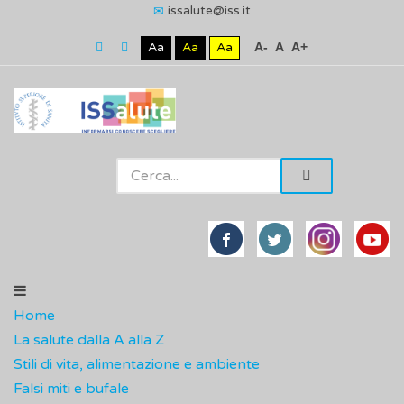
issalute@iss.it
Aa
Aa
Aa
A-
A
A+
Home
La salute dalla A alla Z
Stili di vita, alimentazione e ambiente
Falsi miti e bufale