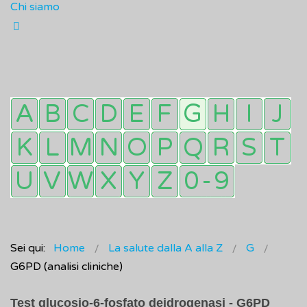
Chi siamo
Sei qui:
Home
La salute dalla A alla Z
G
G6PD (analisi cliniche)
Test glucosio-6-fosfato deidrogenasi - G6PD