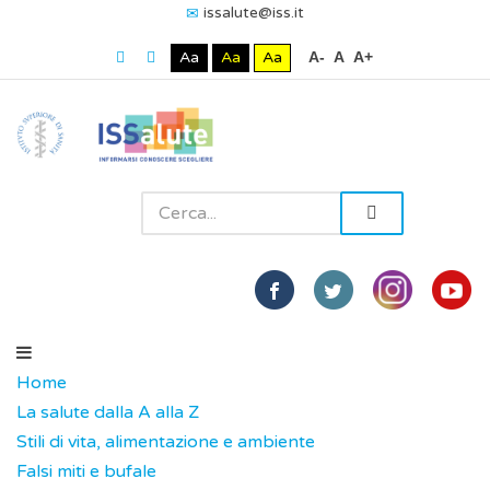
issalute@iss.it
Aa
Aa
Aa
A-
A
A+
Home
La salute dalla A alla Z
Stili di vita, alimentazione e ambiente
Falsi miti e bufale