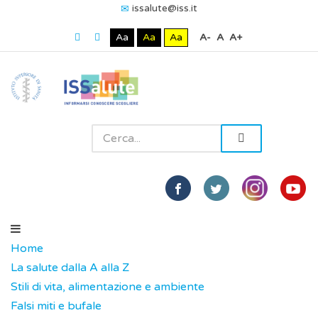
issalute@iss.it
Aa
Aa
Aa
A-
A
A+
Home
La salute dalla A alla Z
Stili di vita, alimentazione e ambiente
Falsi miti e bufale