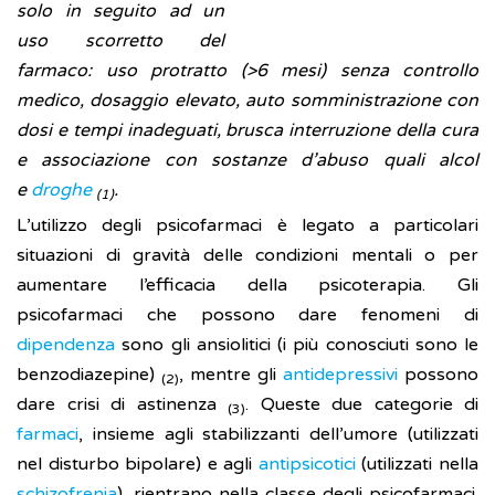
solo in seguito ad un
uso scorretto del
farmaco: uso protratto (>6 mesi) senza controllo
medico, dosaggio elevato, auto somministrazione con
dosi e tempi inadeguati, brusca interruzione della cura
e associazione con sostanze d’abuso quali alcol
e
droghe
.
(1)
L’utilizzo degli psicofarmaci è legato a particolari
situazioni di gravità delle condizioni mentali o per
aumentare l’efficacia della psicoterapia. Gli
psicofarmaci che possono dare fenomeni di
dipendenza
sono gli ansiolitici (i più conosciuti sono le
benzodiazepine)
, mentre gli
antidepressivi
possono
(2)
dare crisi di astinenza
. Queste due categorie di
(3)
farmaci
, insieme agli stabilizzanti dell’umore (utilizzati
nel disturbo bipolare) e agli
antipsicotici
(utilizzati nella
schizofrenia
), rientrano nella classe degli psicofarmaci.