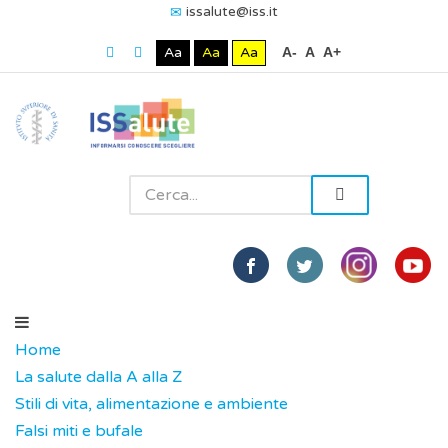
issalute@iss.it
Aa
Aa
Aa
A-
A
A+
Home
La salute dalla A alla Z
Stili di vita, alimentazione e ambiente
Falsi miti e bufale