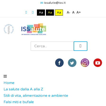
issalute@iss.it
Aa
Aa
Aa
A-
A
A+
Home
La salute dalla A alla Z
Stili di vita, alimentazione e ambiente
Falsi miti e bufale