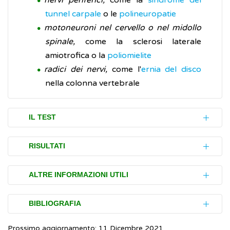
nervi periferici,
come la
sindrome del
tunnel carpale
o le
polineuropatie
motoneuroni nel cervello o nel midollo
spinale,
come la sclerosi laterale
amiotrofica o la
poliomielite
radici dei nervi,
come l'
ernia del disco
nella colonna vertebrale
IL TEST
All'inizio dell'esame, l'elettrodo a forma di
RISULTATI
ago (sterile, monouso) è delicatamente
inserito nel muscolo per registrarne l'attività
I risultati dell'esame sono interpretati e
ALTRE INFORMAZIONI UTILI
elettrica a riposo. Successivamente la
comunicati dal neurologo che li consegna in
persona è invitata a contrarre il muscolo in
forma scritta (referto) alla persona che si è
L'elettromiografia è un esame poco
BIBLIOGRAFIA
cui è inserito l'elettrodo o a rilasciarlo,
sottoposta all'esame.
rischioso e la comparsa di complicazioni è
quando opportuno, per registrare eventuali
Prossimo aggiornamento: 11 Dicembre 2021
rara. Il rischio di sanguinamento, d'
infezione