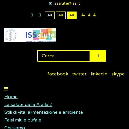
issalute@iss.it
Aa
Aa
Aa
A-
A
A+
facebook
twitter
linkedin
skype
Home
La salute dalla A alla Z
Stili di vita, alimentazione e ambiente
Falsi miti e bufale
Chi siamo