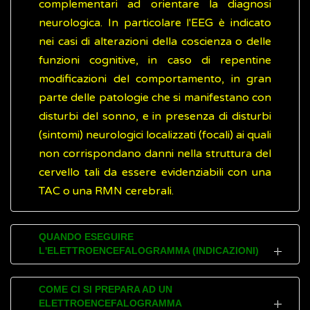
complementari ad orientare la diagnosi
neurologica. In particolare l'EEG è indicato
nei casi di alterazioni della coscienza o delle
funzioni cognitive, in caso di repentine
modificazioni del comportamento, in gran
parte delle patologie che si manifestano con
disturbi del sonno, e in presenza di disturbi
(sintomi) neurologici localizzati (focali) ai quali
non corrispondano danni nella struttura del
cervello tali da essere evidenziabili con una
TAC o una RMN cerebrali.
QUANDO ESEGUIRE
L'ELETTROENCEFALOGRAMMA (INDICAZIONI)
Alcune malattie del cervello, come le
COME CI SI PREPARA AD UN
ELETTROENCEFALOGRAMMA
epilessie, le
encefaliti
, le malattie da prioni,