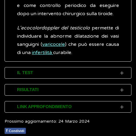
e come controllo periodico da eseguire
dopo un intervento chirurgico sulla tiroide.
L'ecocolordoppler del testicolo
permette di
individuare la abnorme dilatazione dei vasi
sanguigni (
varicocele
) che può essere causa
di una
infertilità
curabile.
IL TEST
L'ecocolordoppler è un test rapido, non
RISULTATI
doloroso, non invasivo e non richiede alcun
tipo di preparazione. Poiché utilizza gli
L'osservazione e l'interpretazione delle
LINK APPROFONDIMENTO
ultrasuoni
, onde sonore non dannose per
immagini colorate ottenute consentono di
l'uomo con una frequenza superiore a quella
Prossimo aggiornamento: 24 Marzo 2024
accertare (diagnosticare) in tempo reale una
Meola M.
Il doppler nella pratica clinica.
dell'udito (circa 20 kHz), può essere usato
malattia.
f
Condividi