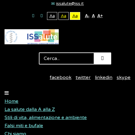
issalute@iss.it
Aa
Aa
Aa
A-
A
A+
facebook
twitter
linkedin
skype
Home
La salute dalla A alla Z
Stili di vita, alimentazione e ambiente
Falsi miti e bufale
Chi siamo