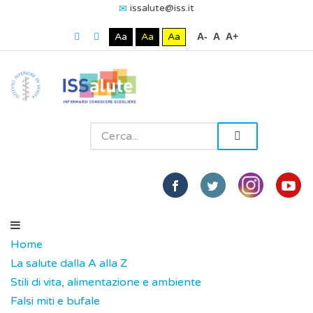
issalute@iss.it
Aa
Aa
Aa
A-
A
A+
Home
La salute dalla A alla Z
Stili di vita, alimentazione e ambiente
Falsi miti e bufale