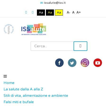
issalute@iss.it
Aa
Aa
Aa
A-
A
A+
Home
La salute dalla A alla Z
Stili di vita, alimentazione e ambiente
Falsi miti e bufale