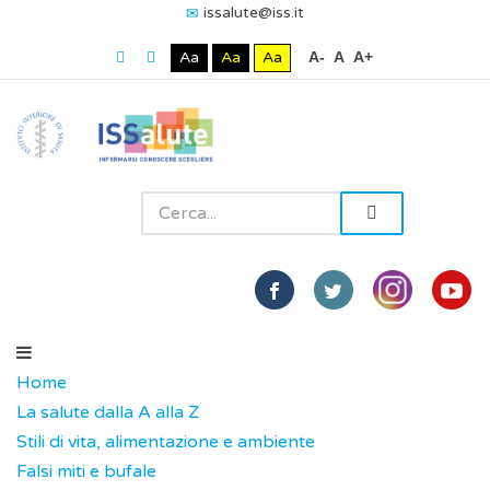
issalute@iss.it
Aa
Aa
Aa
A-
A
A+
Home
La salute dalla A alla Z
Stili di vita, alimentazione e ambiente
Falsi miti e bufale