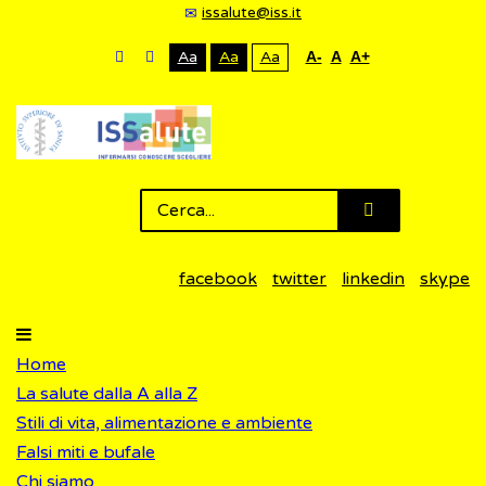
issalute@iss.it
Aa
Aa
Aa
A-
A
A+
facebook
twitter
linkedin
skype
Home
La salute dalla A alla Z
Stili di vita, alimentazione e ambiente
Falsi miti e bufale
Chi siamo