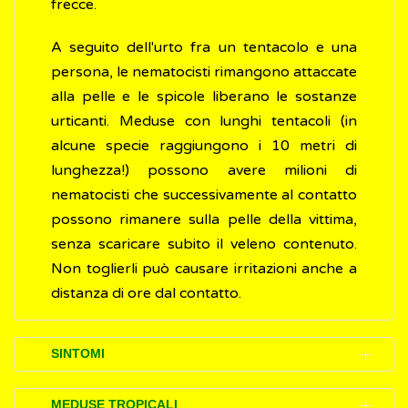
frecce.
A seguito dell'urto fra un tentacolo e una
persona, le nematocisti rimangono attaccate
alla pelle e le spicole liberano le sostanze
urticanti. Meduse con lunghi tentacoli (in
alcune specie raggiungono i 10 metri di
lunghezza!) possono avere milioni di
nematocisti che successivamente al contatto
possono rimanere sulla pelle della vittima,
senza scaricare subito il veleno contenuto.
Non toglierli può causare irritazioni anche a
distanza di ore dal contatto.
SINTOMI
Il liquido delle nematocisti contiene sostanze
MEDUSE TROPICALI