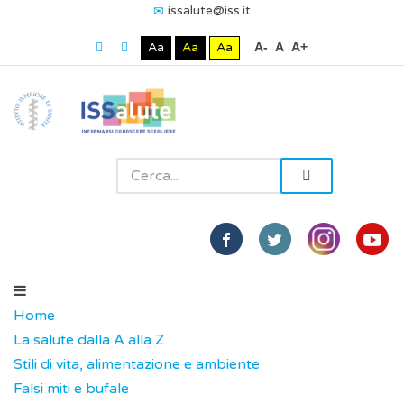
issalute@iss.it
Aa
Aa
Aa
A-
A
A+
Home
La salute dalla A alla Z
Stili di vita, alimentazione e ambiente
Falsi miti e bufale