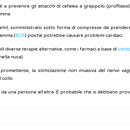
 a prevenire gli attacchi di cefalea a grappolo (profilassi)
rmina.
mil,
somministrato sotto forma di compresse da prendere p
ramma (
ECG
) poiché potrebbe causare problemi cardiaci.
ili diverse terapie alternative, come i farmaci a base di
corti
nella nuca).
 promettente, la
stimolazione non invasiva del nervo vag
 collo.
ria da una persona all'altra. È probabile che si debbano prov