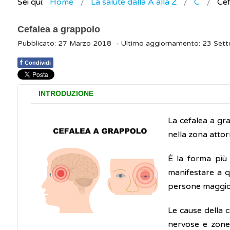
Sei qui:
Home
La salute dalla A alla Z
C
Cef
Cefalea a grappolo
Pubblicato: 27 Marzo 2018
- Ultimo aggiornamento: 23 Set
f
Condividi
INTRODUZIONE
La cefalea a gr
nella zona attor
È la forma più
manifestare a q
persone maggior
Le cause della c
nervose e zone d