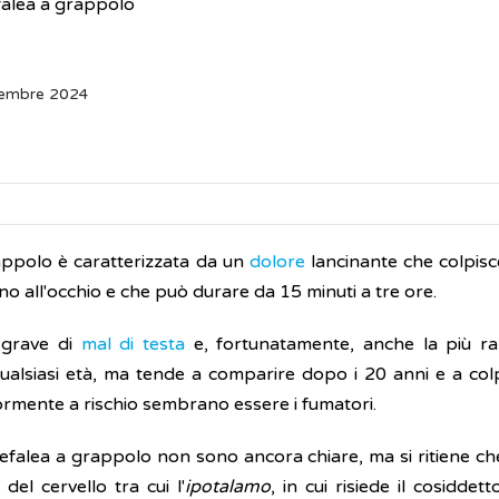
alea a grappolo
tembre 2024
appolo è caratterizzata da un
dolore
lancinante che colpisc
no all'occhio e che può durare da 15 minuti a tre ore.
 grave di
mal di testa
e, fortunatamente, anche la più ra
ualsiasi età, ma tende a comparire dopo i 20 anni e a colpi
mente a rischio sembrano essere i fumatori.
efalea a grappolo non sono ancora chiare, ma si ritiene che 
el cervello tra cui l'
ipotalamo
, in cui risiede il cosiddet