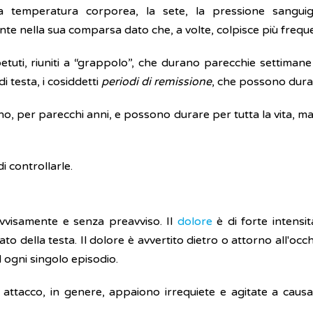
la temperatura corporea, la sete, la pressione sangui
te nella sua comparsa dato che, a volte, colpisce più frequ
petuti, riuniti a “grappolo”, che durano parecchie settiman
i testa, i cosiddetti
periodi di remissione
, che possono durar
nno, per parecchi anni, e possono durare per tutta la vita, m
 controllarle.
ovvisamente e senza preavviso. Il
dolore
è di forte intensi
to della testa. Il dolore è avvertito dietro o attorno all'occhi
 ogni singolo episodio.
ttacco, in genere, appaiono irrequiete e agitate a causa