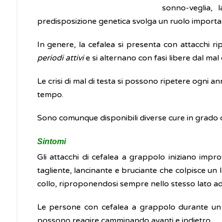
sonno-veglia, 
predisposizione genetica svolga un ruolo importan
In genere, la cefalea si presenta con attacchi ri
periodi attivi
e si alternano con fasi libere dal mal d
Le crisi di mal di testa si possono ripetere ogni a
tempo.
Sono comunque disponibili diverse cure in grado di
Sintomi
Gli attacchi di cefalea a grappolo iniziano impr
tagliente, lancinante e bruciante che colpisce un la
collo, riproponendosi sempre nello stesso lato ad
Le persone con cefalea a grappolo durante un a
possono reagire camminando avanti e indietro.