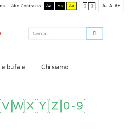
rna
Alto Contrasto
Aa
Aa
Aa
A-
A
A+
i e bufale
Chi siamo