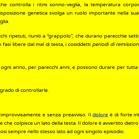
he controlla i ritmi sonno-veglia, la temperatura corpor
isposizione genetica svolga un ruolo importante nella sua
lia.
chi ripetuti, riuniti a “grappolo”, che durano parecchie set
fasi libere dal mal di testa, i cosiddetti
periodi di remissio
re ogni anno, per parecchi anni, e possono durare per tutta 
grado di controllarle.
no improvvisamente e senza preavviso. Il
dolore
è di forte i
che colpisce un lato della testa. Il dolore è avvertito dietro 
dosi sempre nello stesso lato ad ogni singolo episodio.