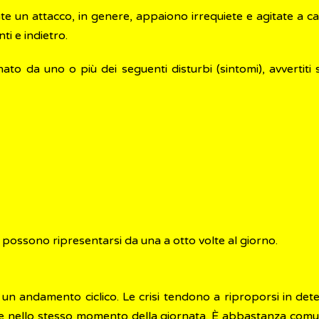
 un attacco, in genere, appaiono irrequiete e agitate a ca
i e indietro.
o da uno o più dei seguenti disturbi (sintomi), avvertiti 
e possono ripresentarsi da una a otto volte al giorno.
un andamento ciclico. Le crisi tendono a riproporsi in det
re nello stesso momento della giornata. È abbastanza comun