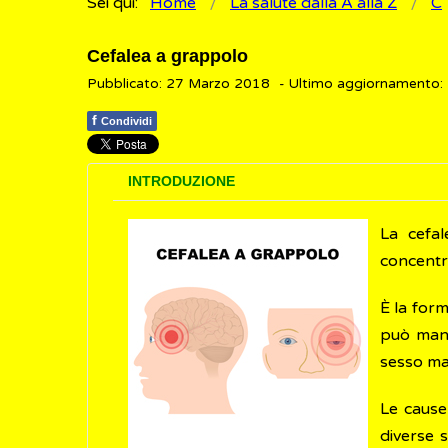
Sei qui:
Home
La salute dalla A alla Z
C
Cefalea a grappolo
Pubblicato: 27 Marzo 2018
- Ultimo aggiornamento
f
Condividi
INTRODUZIONE
La cefa
concentra
È la for
può mani
sesso ma
Le cause
diverse s