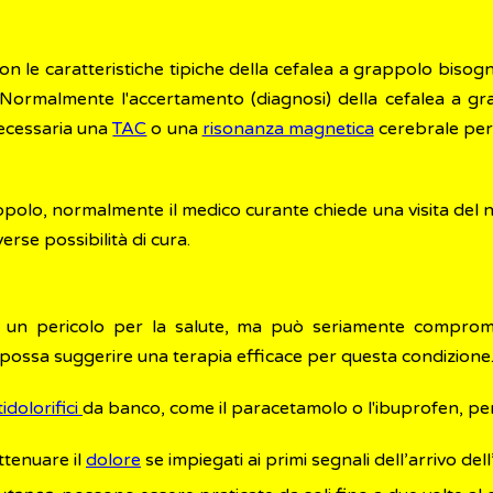
on le caratteristiche tipiche della cefalea a grappolo bisogn
. Normalmente l'accertamento (diagnosi) della cefalea a gr
 necessaria una
TAC
o una
risonanza magnetica
cerebrale per 
ppolo, normalmente il medico curante chiede una visita del n
erse possibilità di cura.
un pericolo per la salute, ma può seriamente compromett
possa suggerire una terapia efficace per questa condizione
idolorifici
da banco, come il paracetamolo o l'ibuprofen, p
attenuare il
dolore
se impiegati ai primi segnali dell’arrivo dell