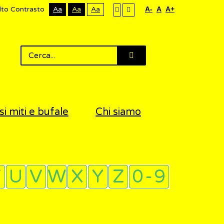
lto Contrasto
Aa
Aa
Aa
A-
A
A+
si miti e bufale
Chi siamo