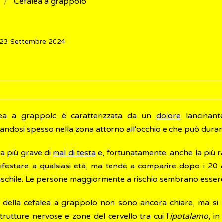
Cefalea a grappolo
: 23 Settembre 2024
lea a grappolo è caratterizzata da un
dolore
lancinante
ndosi spesso nella zona attorno all'occhio e che può durare
ma più grave di
mal di testa
e, fortunatamente, anche la più r
festare a qualsiasi età, ma tende a comparire dopo i 20 ann
schile. Le persone maggiormente a rischio sembrano essere 
 della cefalea a grappolo non sono ancora chiare, ma si rit
trutture nervose e zone del cervello tra cui l'
ipotalamo
, in