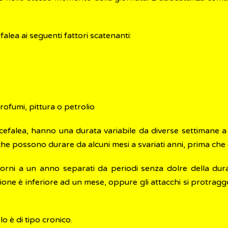
alea ai seguenti fattori scatenanti:
profumi, pittura o petrolio
la cefalea, hanno una durata variabile da diverse settiman
e, che possono durare da alcuni mesi a svariati anni, prima che 
iorni a un anno separati da periodi senza dolre della dur
ssione è inferiore ad un mese, oppure gli attacchi si protr
o è di tipo cronico.