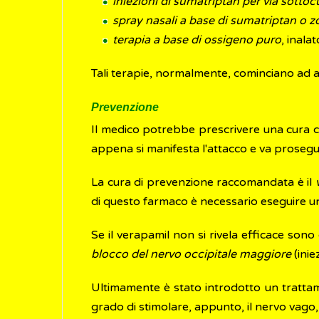
iniezioni di sumatriptan per via sotto
spray nasali a base di sumatriptan o z
terapia a base di ossigeno puro
, inala
Tali terapie, normalmente, cominciano ad ag
Prevenzione
Il medico potrebbe prescrivere una cura che
appena si manifesta l'attacco e va prosegu
La cura di prevenzione raccomandata è il
di questo farmaco è necessario eseguire u
Se il verapamil non si rivela efficace sono
blocco del nervo occipitale maggiore
(inie
Ultimamente è stato introdotto un tratt
grado di stimolare, appunto, il nervo vago, 