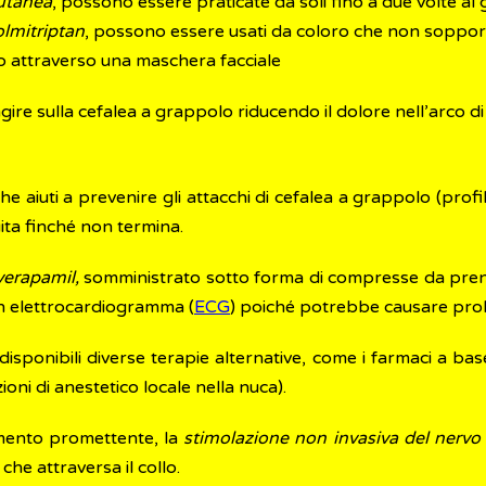
cutanea
, possono essere praticate da soli fino a due volte al
olmitriptan
, possono essere usati da coloro che non sopport
to attraverso una maschera facciale
ire sulla cefalea a grappolo riducendo il dolore nell’arco di
 aiuti a prevenire gli attacchi di cefalea a grappolo (profila
ita finché non termina.
verapamil,
somministrato sotto forma di compresse da prende
n elettrocardiogramma (
ECG
) poiché potrebbe causare prob
 disponibili diverse terapie alternative, come i farmaci a bas
zioni di anestetico locale nella nuca).
amento promettente, la
stimolazione non invasiva del nervo
che attraversa il collo.