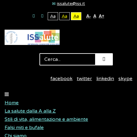
issalute@iss.it
Aa
Aa
Aa
A-
A
A+
facebook
twitter
linkedin
skype
Home
La salute dalla A alla Z
Stili di vita, alimentazione e ambiente
Falsi miti e bufale
Chi siamo