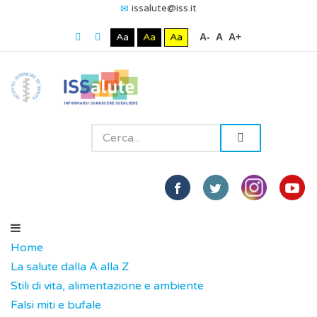
issalute@iss.it
Aa
Aa
Aa
A-
A
A+
Home
La salute dalla A alla Z
Stili di vita, alimentazione e ambiente
Falsi miti e bufale