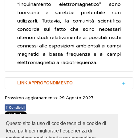
“inquinamento elettromagnetico” sono
fuorvianti e sarebbe preferibile non
utilizzarli. Tuttavia, la comunità scientifica
concorda sul fatto che sono necessari
ulteriori studi relativamente ai possibili rischi
connessi alle esposizioni ambientali ai campi
magnetici a bassa frequenza e ai campi
elettromagnetici a radiofrequenza.
LINK APPROFONDIMENTO
Prossimo aggiornamento: 29 Agosto 2027
World Health Organization (WHO).
Electromagnetic fields (EMF)
(Inglese)
f
Condividi
Questo sito fa uso di cookie tecnici e cookie di
1
1
1
1
1
Rating 1.80 (5 Votes)
terze parti per migliorare l’esperienza di