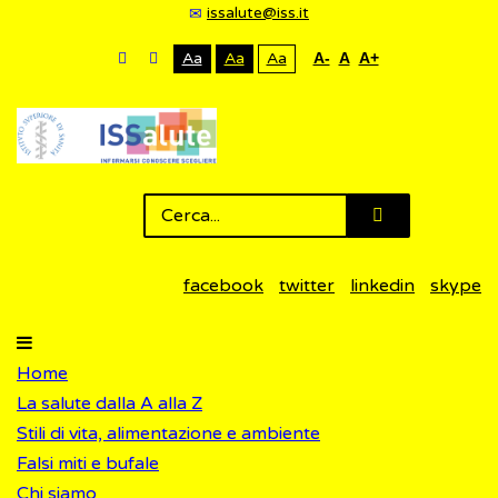
issalute@iss.it
Aa
Aa
Aa
A-
A
A+
facebook
twitter
linkedin
skype
Home
La salute dalla A alla Z
Stili di vita, alimentazione e ambiente
Falsi miti e bufale
Chi siamo