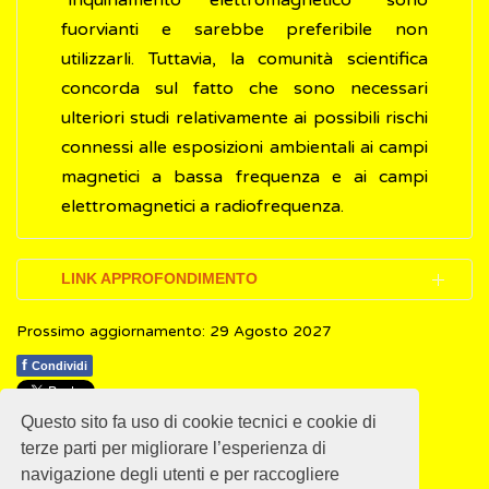
“inquinamento elettromagnetico” sono
fuorvianti e sarebbe preferibile non
utilizzarli. Tuttavia, la comunità scientifica
concorda sul fatto che sono necessari
ulteriori studi relativamente ai possibili rischi
connessi alle esposizioni ambientali ai campi
magnetici a bassa frequenza e ai campi
elettromagnetici a radiofrequenza.
LINK APPROFONDIMENTO
Prossimo aggiornamento: 29 Agosto 2027
World Health Organization (WHO).
Electromagnetic fields (EMF)
(Inglese)
f
Condividi
Questo sito fa uso di cookie tecnici e cookie di
1
1
1
1
1
Rating 1.80 (5 Votes)
terze parti per migliorare l’esperienza di
navigazione degli utenti e per raccogliere