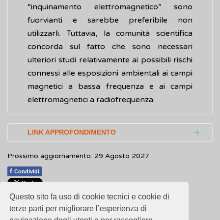
“inquinamento elettromagnetico” sono
fuorvianti e sarebbe preferibile non
utilizzarli. Tuttavia, la comunità scientifica
concorda sul fatto che sono necessari
ulteriori studi relativamente ai possibili rischi
connessi alle esposizioni ambientali ai campi
magnetici a bassa frequenza e ai campi
elettromagnetici a radiofrequenza.
LINK APPROFONDIMENTO
Prossimo aggiornamento: 29 Agosto 2027
World Health Organization (WHO).
Electromagnetic fields (EMF)
(Inglese)
f
Condividi
Questo sito fa uso di cookie tecnici e cookie di
1
1
1
1
1
Rating 1.80 (5 Votes)
terze parti per migliorare l’esperienza di