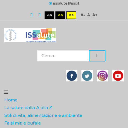
issalute@iss.it
Aa
Aa
Aa
A-
A
A+
Home
La salute dalla A alla Z
Stili di vita, alimentazione e ambiente
Falsi miti e bufale