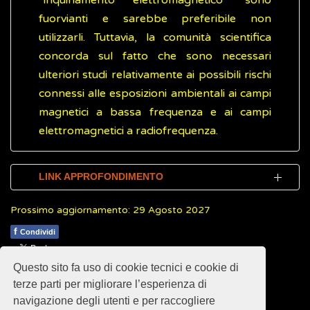
“inquinamento elettromagnetico” sono
fuorvianti e sarebbe preferibile non
utilizzarli. Tuttavia, la comunità scientifica
concorda sul fatto che sono necessari
ulteriori studi relativamente ai possibili rischi
connessi alle esposizioni ambientali ai campi
magnetici a bassa frequenza e ai campi
elettromagnetici a radiofrequenza.
LINK APPROFONDIMENTO
Prossimo aggiornamento: 29 Agosto 2027
World Health Organization (WHO).
Electromagnetic fields (EMF)
(Inglese)
f
Condividi
Questo sito fa uso di cookie tecnici e cookie di
1
1
1
1
1
Rating 1.80 (5 Votes)
terze parti per migliorare l’esperienza di
navigazione degli utenti e per raccogliere