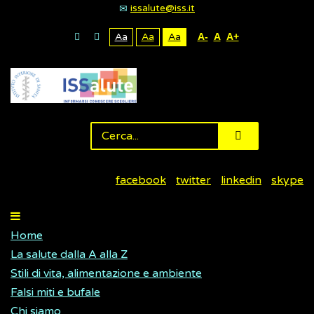
issalute@iss.it
Aa
Aa
Aa
A-
A
A+
facebook
twitter
linkedin
skype
Home
La salute dalla A alla Z
Stili di vita, alimentazione e ambiente
Falsi miti e bufale
Chi siamo