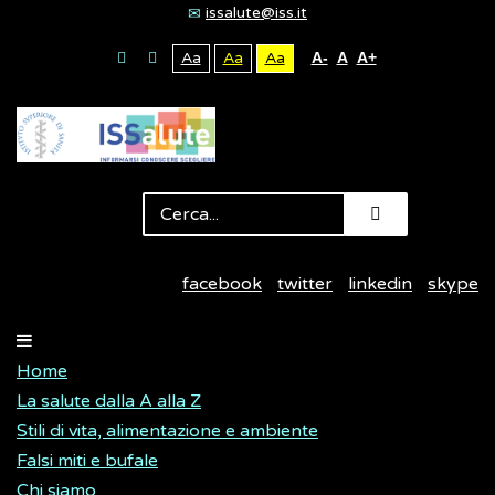
issalute@iss.it
Aa
Aa
Aa
A-
A
A+
facebook
twitter
linkedin
skype
Home
La salute dalla A alla Z
Stili di vita, alimentazione e ambiente
Falsi miti e bufale
Chi siamo