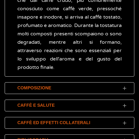
che dal caffè crudo, più comunemente
conosciuto come caffè verde, pressoché
insapore e inodore, si arriva al caffè tostato,
profumato e aromatico. Durante la tostatura
molti composti presenti scompaiono o sono
degradati, mentre altri si formano,
attraverso reazioni che sono essenziali per
lo sviluppo dell'aroma e del gusto del
prodotto finale.
COMPOSIZIONE
Nel caffè tostato sono presenti più di 800
CAFFÈ E SALUTE
componenti volatili. I più abbondanti sono
costituiti dall'alcaloide
caffeina
e dall'
acido
La caffeina è in grado di interagire con
CAFFÈ ED EFFETTI COLLATERALI
clorogenico
, un polifenolo. Il caffè rientra
particolari molecole (recettori) che hanno la
tra gli alimenti definiti “voluttuari”, vale a dire
funzione di regolare il sistema nervoso,