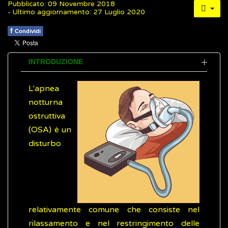
Pubblicato: 09 Novembre 2018
- Ultimo aggiornamento: 27 Luglio 2020
f
Condividi
INTRODUZIONE
L'apnea
notturna
ostruttiva
(OSA) è un
disturbo
relativamente comune che consiste nel
rilassamento e nel restringimento delle