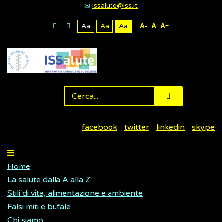
issalute@iss.it
Aa
Aa
Aa
A-
A
A+
facebook
twitter
linkedin
skype
Home
La salute dalla A alla Z
Stili di vita, alimentazione e ambiente
Falsi miti e bufale
Chi siamo