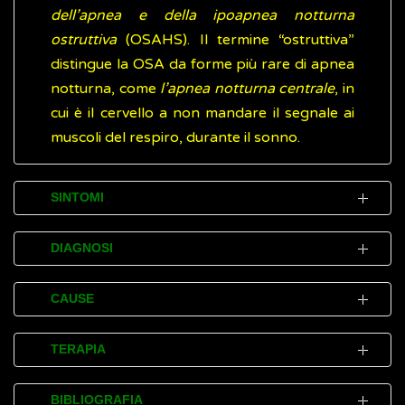
dell’apnea e della ipoapnea notturna
ostruttiva
(OSAHS). Il termine “ostruttiva”
distingue la OSA da forme più rare di apnea
notturna, come
l’apnea notturna centrale
, in
cui è il cervello a non mandare il segnale ai
muscoli del respiro, durante il sonno.
SINTOMI
I disturbi (sintomi) causati dall'apnea
DIAGNOSI
notturna ostruttiva (OSA) spesso vengono
riferiti alla persona che ne soffre dal
L'apnea notturna ostruttiva (OSA) è un
CAUSE
partner, da un amico o da un familiare.
disturbo che non sempre viene scoperto
subito (sotto diagnosticato) poiché le
È normale che i tessuti molli e i muscoli della
TERAPIA
Durante il sonno possono verificarsi:
persone possono non accorgersi di averlo.
gola si rilassino e collassino fino a un certo
forte russare
Al risveglio, infatti, non resta memoria delle
grado durante il sonno. Nella maggior parte
Le cure che possono ridurre i disturbi
BIBLIOGRAFIA