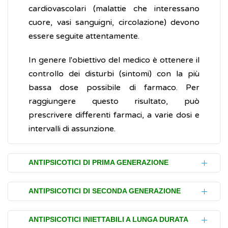
cardiovascolari (malattie che interessano
cuore, vasi sanguigni, circolazione) devono
essere seguite attentamente.
In genere l'obiettivo del medico è ottenere il
controllo dei disturbi (sintomi) con la più
bassa dose possibile di farmaco. Per
raggiungere questo risultato, può
prescrivere differenti farmaci, a varie dosi e
intervalli di assunzione.
ANTIPSICOTICI DI PRIMA GENERAZIONE
Gli antipsicotici di prima generazione (ossia
ANTIPSICOTICI DI SECONDA GENERAZIONE
quelli prodotti per primi) sono chiamati
anche
antipsicotici tipici
o
neurolettici
. Oltre
Gli antipsicotici di seconda generazione, detti
ANTIPSICOTICI INIETTABILI A LUNGA DURATA