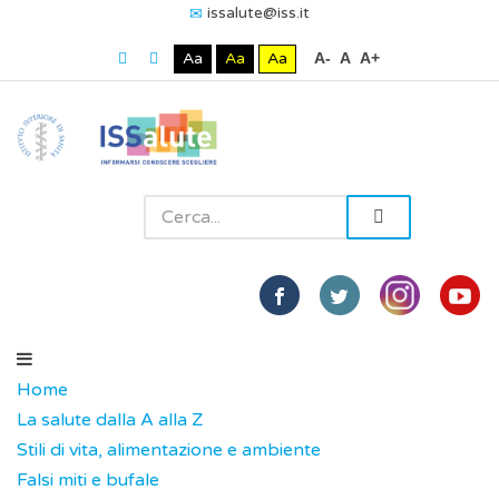
issalute@iss.it
Aa
Aa
Aa
A-
A
A+
Home
La salute dalla A alla Z
Stili di vita, alimentazione e ambiente
Falsi miti e bufale