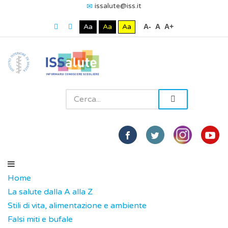
issalute@iss.it
Aa
Aa
Aa
A-
A
A+
Home
La salute dalla A alla Z
Stili di vita, alimentazione e ambiente
Falsi miti e bufale