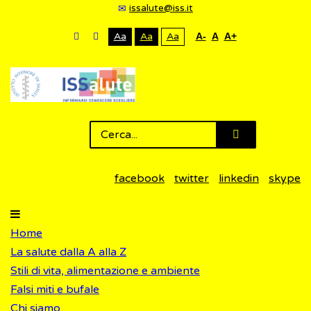
issalute@iss.it
Aa
Aa
Aa
A-
A
A+
facebook
twitter
linkedin
skype
Home
La salute dalla A alla Z
Stili di vita, alimentazione e ambiente
Falsi miti e bufale
Chi siamo