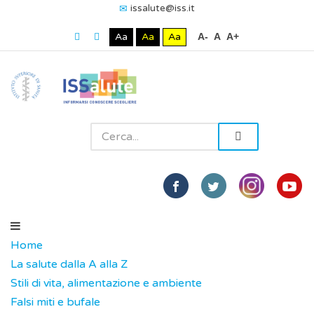
issalute@iss.it
Aa
Aa
Aa
A-
A
A+
Home
La salute dalla A alla Z
Stili di vita, alimentazione e ambiente
Falsi miti e bufale