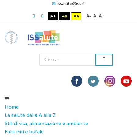
issalute@iss.it
Aa
Aa
Aa
A-
A
A+
Home
La salute dalla A alla Z
Stili di vita, alimentazione e ambiente
Falsi miti e bufale