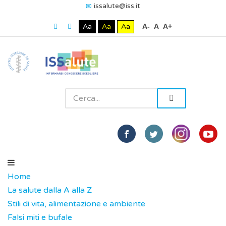
issalute@iss.it
Aa
Aa
Aa
A-
A
A+
Home
La salute dalla A alla Z
Stili di vita, alimentazione e ambiente
Falsi miti e bufale