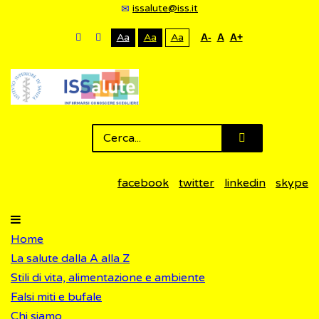
issalute@iss.it
Aa
Aa
Aa
A-
A
A+
facebook
twitter
linkedin
skype
Home
La salute dalla A alla Z
Stili di vita, alimentazione e ambiente
Falsi miti e bufale
Chi siamo