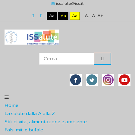
issalute@iss.it
Aa
Aa
Aa
A-
A
A+
Home
La salute dalla A alla Z
Stili di vita, alimentazione e ambiente
Falsi miti e bufale