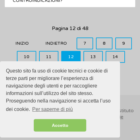
CONTROINDICAZIONI?
Pagina 12 di 48
INIZIO
INDIETRO
7
8
9
10
11
12
13
14
15
16
AVANTI
FINE
Questo sito fa uso di cookie tecnici e cookie di
terze parti per migliorare l’esperienza di
navigazione degli utenti e per raccogliere
informazioni sull’utilizzo del sito stesso.
Proseguendo nella navigazione si accetta l’uso
dei cookie.
Per saperne di più
© 2018
ISSalute - Sito sviluppato e gestito dall’Istituto
Superiore di Sanità (ISS) -
Disclaimer
-
Cookie
Accetto
Sitemap